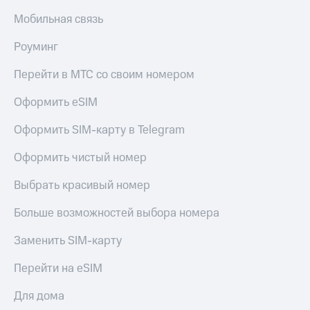
МТС
КИОН
Мобильная связь
Деньги
Строки
МТС
Роуминг
Накопления
Live
Перейти в МТС со своим номером
Откладывайте
Гудок
деньги
и получайте
Оформить eSIM
Мой
доход 15%
МТС
Акции
Оформить SIM-карту в Telegram
Условия
Все
пополнения
Оформить чистый номер
приложения
Финансы
Скидка
Выбрать красивый номер
Инвестиции
30%
на связь
Получайте
Больше возможностей выбора номера
доход
онлайн
Тарифы
Заменить SIM-карту
Страхование
RED,
РИИЛ
Перейти на eSIM
Покупка
и МТС Супер
полисов
дешевле
Для дома
онлайн
при оплате