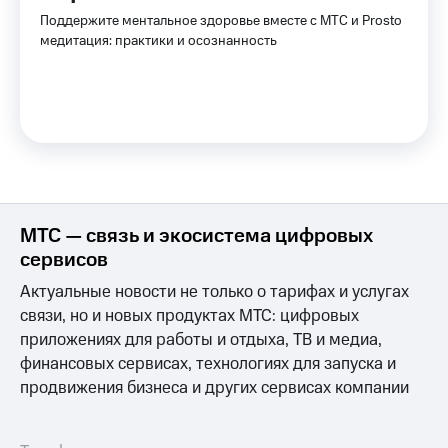
Услуги
149 ₽/
Поддержите ментальное здоровье вместе с МТС и Prosto
мес
медитация: практики и осознанность
Акции
МТС
Домашний
Premium
интернет
Подписка
Домашнее
на гигабайты
ТВ
интернета,
фильмы,
Спутниковое
музыка
ТВ
и многое
МТС — связь и экосистема цифровых
другое
сервисов
Домашний
Семейная
телефон
группа
Актуальные новости не только о тарифах и услугах
связи, но и новых продуктах МТС: цифровых
Перейти
Скидка
в МТС
приложениях для работы и отдыха, ТВ и медиа,
на тарифы,
со своим
общие
финансовых сервисах, технологиях для запуска и
номером
подписки
продвижения бизнеса и других сервисах компании
и услуги,
Поддержка
доступ
к геолокации