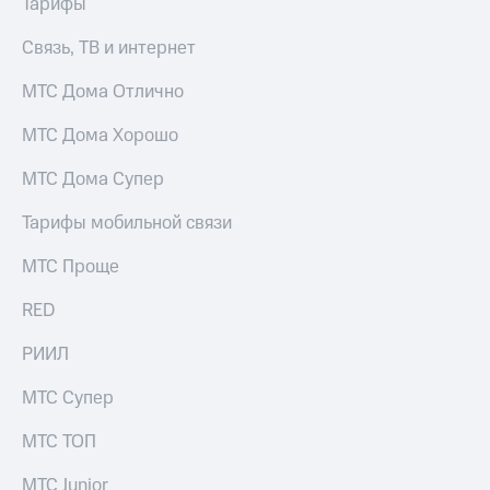
Тарифы
висы и подписки
Сертификаты
МТС
безопасности
Premium
Связь, ТВ и интернет
Всё
Подписка
МТС Дома Отлично
под
на гигабайты
рукой
интернета,
МТС Дома Хорошо
в Мой МТС
фильмы,
музыка
МТС Дома Супер
Посмотрите,
и многое
что
другое
Тарифы мобильной связи
полезного
Семейная
есть
группа
МТС Проще
в нашем
приложении
Скидка
RED
на тарифы,
КИОН
общие
РИИЛ
подписки
КИОН
и услуги,
Музыка
МТС Супер
доступ
к геолокации
КИОН
Кино,
МТС ТОП
Строки
музыка,
книги
МТС Junior