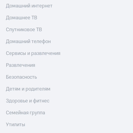
Скидка 30%
с карты
Домашний интернет
на связь
МТС Деньги
Домашнее ТВ
С картой
Обзоры
МТС
товаров
Спутниковое ТВ
Деньги
МТС
Скидки
Домашний телефон
Накопления
до 40%
на смартфоны
Сервисы и развлечения
Откладывайте
деньги
при
и получайте
Развлечения
покупке
доход 15%
со связью
Платежи
Безопасность
МТС
и
переводы
Детям и родителям
Пополнить
Здоровье и фитнес
номер
МТС
Семейная группа
Настройки
Утилиты
автоплатежа