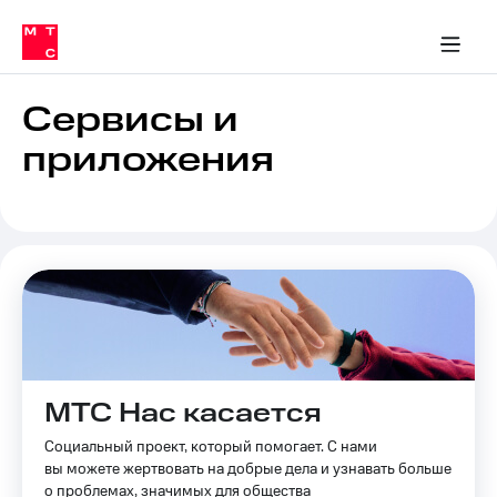
Перенести
ка 30% на связь
обильная связь
Сервисы и подписки
Интернет-магазин
Для дома
Скидка 30% на связь
Личные кабинеты
Финансы
Приложения
номер
ичные кабинеты
в МТС
Мобильная
связь
Сервисы и
Тарифы
Интернет
приложения
и
ТВ
Услуги
Спутниковое
ТВ
Роуминг
МТС
Деньги
Личный
кабинет
Мобильная связь
Скачать
Перенести
приложение
номер
Мой
МТС Нас касается
в МТС
МТС
Акции
Социальный проект, который помогает. С нами
Тарифы
вы можете жертвовать на добрые дела и узнавать больше
Скидка 30%
о проблемах, значимых для общества
Услуги