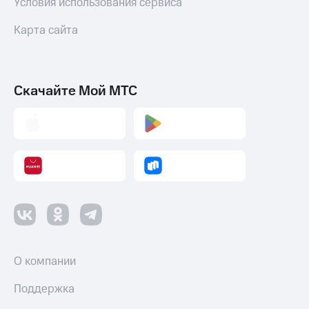
Условия использования сервиса
Смартфоны
Карта сайта
Наушники
и
колонки
Умные
Скачайте Мой МТС
часы
и
трекеры
Умный
дом
Планшеты
Акции
и
скидки
О компании
Все
товары
Поддержка