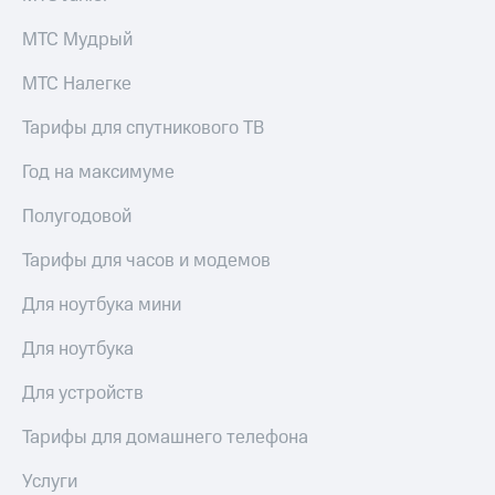
Live
и не
только
МТС Мудрый
Гудок
Безопасность
МТС Налегке
Мой
МТС
Финансы
Тарифы для спутникового ТВ
Все
Детям
Год на максимуме
приложения
и родителям
Полугодовой
Инвестиции
Здоровье
и фитнес
Получайте
Тарифы для часов и модемов
доход
Приложения
онлайн
Для ноутбука мини
от МТС
Страхование
Акции
Для ноутбука
Покупка
полисов
Приложения
Для устройств
онлайн
КИОН
Скидка 30%
Тарифы для домашнего телефона
на связь
КИОН
Музыка
Услуги
С картой