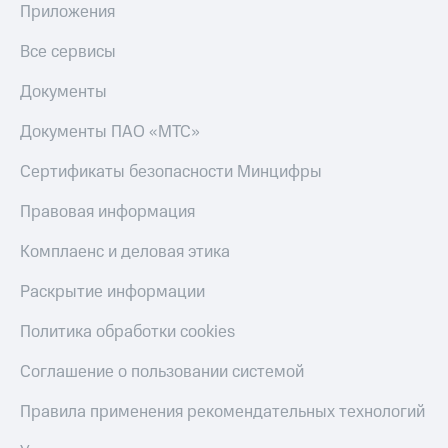
Приложения
Пополнить
номер
Все сервисы
другого
оператора
Документы
Оплата
Документы ПАО «МТС»
интернета
и
ТВ
Сертификаты безопасности Минцифры
Переводы
Правовая информация
с
телефона
Комплаенс и деловая этика
на карту
Раскрытие информации
МТС Pay
Политика обработки cookies
Оплата
по QR-
Соглашение о пользовании системой
коду
за границей
Правила применения рекомендательных технологий
тернет-магазин