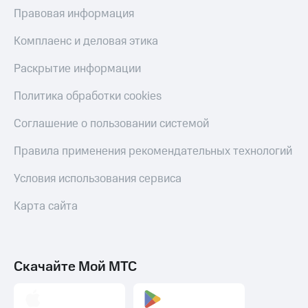
МТС
Правовая информация
КИОН
Деньги
Строки
МТС
Комплаенс и деловая этика
Накопления
Live
Раскрытие информации
Откладывайте
Гудок
деньги
Политика обработки cookies
и получайте
Мой
доход 15%
МТС
Соглашение о пользовании системой
Акции
Условия
Все
Правила применения рекомендательных технологий
пополнения
приложения
Финансы
Условия использования сервиса
Скидка
Инвестиции
30%
Карта сайта
на связь
Получайте
доход
онлайн
Тарифы
Страхование
RED,
РИИЛ
Скачайте Мой МТС
Покупка
и МТС Супер
полисов
дешевле
онлайн
при оплате