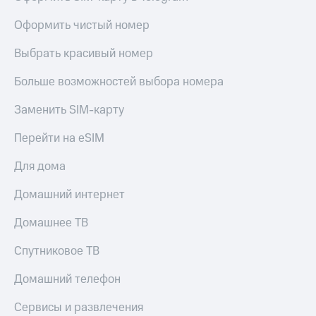
висы и подписки
Сертификаты
МТС
безопасности
Оформить чистый номер
Premium
Всё
Выбрать красивый номер
Подписка
под
на гигабайты
рукой
Больше возможностей выбора номера
интернета,
в Мой МТС
фильмы,
музыка
Заменить SIM-карту
Посмотрите,
и многое
что
другое
Перейти на eSIM
полезного
Семейная
есть
группа
Для дома
в нашем
приложении
Скидка
Домашний интернет
на тарифы,
КИОН
общие
Домашнее ТВ
подписки
КИОН
и услуги,
Спутниковое ТВ
Музыка
доступ
к геолокации
Домашний телефон
КИОН
Кино,
Строки
музыка,
Сервисы и развлечения
книги