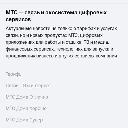
на связь
МТС — связь и экосистема цифровых
Роуминг
Тарифы
сервисов
RED,
Семейная
РИИЛ
Актуальные новости не только о тарифах и услугах
группа
и МТС
связи, но и новых продуктах МТС: цифровых
Супер
приложениях для работы и отдыха, ТВ и медиа,
Заказать
дешевле
SIM-
при
финансовых сервисах, технологиях для запуска и
карту
оплате
продвижения бизнеса и других сервисах компании
с карты
Оформить
МТС
eSIM
Деньги
Тарифы
SIM-
Выберите
Связь, ТВ и интернет
карта
и подключите
для
ТВ
иностранцев
МТС Дома Отлично
с выгодным
тарифом
Оформить
МТС Дома Хорошо
чистый
Тарифы
номер
МТС Дома Супер
Интернет,