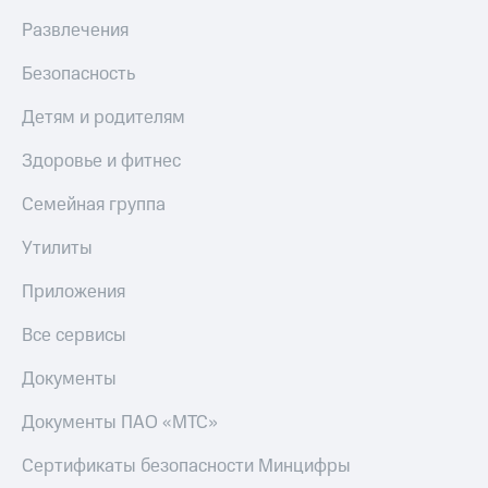
Live
и не
Развлечения
только
Гудок
Безопасность
Безопасность
Мой
МТС
Финансы
Детям и родителям
Все
Детям
Здоровье и фитнес
приложения
и родителям
Семейная группа
Инвестиции
Здоровье
и фитнес
Утилиты
Получайте
доход
Приложения
Приложения
онлайн
от МТС
Страхование
Все сервисы
Акции
Покупка
Документы
полисов
Приложения
онлайн
КИОН
Скидка 30%
Документы ПАО «МТС»
на связь
КИОН
Сертификаты безопасности Минцифры
Музыка
С картой