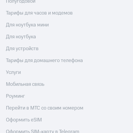
Полугодовой
Услуги
149 ₽/
мес
Тарифы для часов и модемов
Акции
МТС
Для ноутбука мини
Домашний
Premium
интернет
Для ноутбука
Подписка
Домашнее
на гигабайты
Для устройств
ТВ
интернета,
фильмы,
Спутниковое
Тарифы для домашнего телефона
музыка
ТВ
и многое
Услуги
другое
Домашний
Семейная
телефон
Мобильная связь
группа
Перейти
Скидка
Роуминг
в МТС
на тарифы,
со своим
общие
Перейти в МТС со своим номером
номером
подписки
и услуги,
Оформить eSIM
Поддержка
доступ
к геолокации
Оформить SIM-карту в Telegram