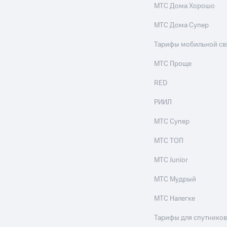
МТС Дома Хорошо
ле при оплате с карты МТС Деньги
МТС Дома Супер
Тарифы мобильной св
МТС Проще
RED
РИИЛ
МТС Супер
МТС ТОП
МТС Junior
МТС Мудрый
МТС Налегке
Тарифы для спутников