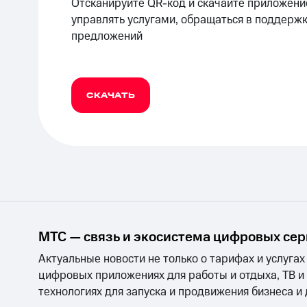
Акции
Отсканируйте QR-код и скачайте приложени
Подписка на гигабайты интернета, ф
управлять услугами, обращаться в поддержк
Семейная группа
КИОН
КИОН Музыка
КИОН Строки
L
предложений
Скидка на тарифы, общие подписки и 
Сертификаты безопасности
Инвестиции
Получайте доход онлайн
Всё под рукой в Мой МТС
Страхование
СКАЧАТЬ
Покупка полисов онлайн
Посмотрите, что полезного есть
Скидка 30% на связь
С картой МТС Деньги
КИОН
КИОН Музыка
КИОН Строки
L
МТС Накопления
Получайте доход онлайн
Откладывайте деньги и получайте до
Страхование
Платежи и переводы
Пополнить ном
Покупка полисов онлайн
интернета и ТВ
Переводы с телефона
Скидка 30% на связь
Смартфоны
С картой МТС Деньги
Наушники и колонки
Умн
МТС — связь и экосистема цифровых се
МТС Накопления
Откладывайте деньги и получайте до
Актуальные новости не только о тарифах и услугах
Акции
Условия пополнения
цифровых приложениях для работы и отдыха, ТВ и
технологиях для запуска и продвижения бизнеса и
Скидка 30% на связь