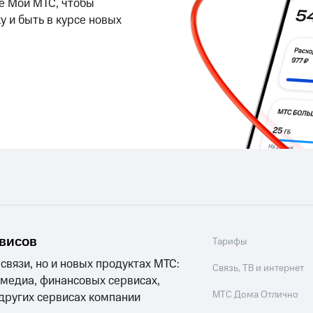
е Мой МТС, чтобы
ильмы, музыка и многое другое
у и быть в курсе новых
ive
Гудок
Мой МТС
Все приложения
услуги, доступ к геолокации
 в нашем приложении
ive
Гудок
Мой МТС
Все приложения
Инвестиции
ход 15%
ер МТС
Настройки автоплатежа
Пополнить номер др
 на карту
МТС Pay
Оплата по QR-коду за границей
ые часы и трекеры
Умный дом
Планшеты
Акции и 
рвисов
Тарифы
ход 15%
 связи, но и новых продуктах МТС:
Связь, ТВ и интернет
 медиа, финансовых сервисах,
МТС Дома Отлично
 других сервисах компании