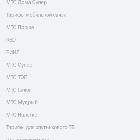
Live
МТС Дома Супер
и не
только
Гудок
Тарифы мобильной связи
Безопасность
Мой
МТС Проще
МТС
Финансы
RED
Все
Детям
приложения
и родителям
РИИЛ
Инвестиции
Здоровье
МТС Супер
и фитнес
Получайте
МТС ТОП
доход
Приложения
онлайн
от МТС
МТС Junior
Страхование
Акции
МТС Мудрый
Покупка
полисов
Приложения
онлайн
МТС Налегке
КИОН
Скидка 30%
на связь
Тарифы для спутникового ТВ
КИОН
Музыка
С картой