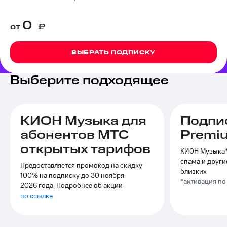
на связь
0
от
₽
Роуминг
Тарифы
RED,
Семейная
РИИЛ
ВЫБРАТЬ ПОДПИСКУ
группа
и МТС
Супер
Заказать
дешевле
Выберите подходящее
SIM-
при
карту
оплате
с карты
Оформить
МТС
КИОН Музыка для
Подпи
eSIM
Деньги
абонентов МТС
Premi
SIM-
Выберите
открытых тарифов
карта
КИОН Музыка*,
и подключите
для
спама и други
ТВ
Предоставляется промокод на скидку
иностранцев
с выгодным
близких
100% на подписку до 30 ноября
тарифом
*активация п
2026 года. Подробнее об акции
Оформить
по ссылке
чистый
Тарифы
номер
Интернет,