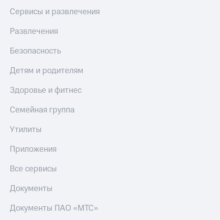
Пополнить
Сервисы и развлечения
номер
другого
Развлечения
оператора
Безопасность
Оплата
интернета
Детям и родителям
и
ТВ
Здоровье и фитнес
Переводы
Семейная группа
с
телефона
Утилиты
на карту
МТС Pay
Приложения
Оплата
Все сервисы
по QR-
коду
Документы
за границей
Документы ПАО «МТС»
тернет-магазин