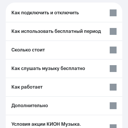
Услуги
149 ₽/
мес
Как подключить и отключить
Акции
МТС
Домашний
Premium
интернет
Как использовать бесплатный период
Подписка
Домашнее
на гигабайты
ТВ
интернета,
Сколько стоит
фильмы,
Спутниковое
музыка
ТВ
и многое
Как слушать музыку бесплатно
другое
Домашний
Семейная
телефон
группа
Как работает
Перейти
Скидка
в МТС
на тарифы,
со своим
общие
Дополнительно
номером
подписки
и услуги,
Поддержка
доступ
Условия акции КИОН Музыка.
к геолокации