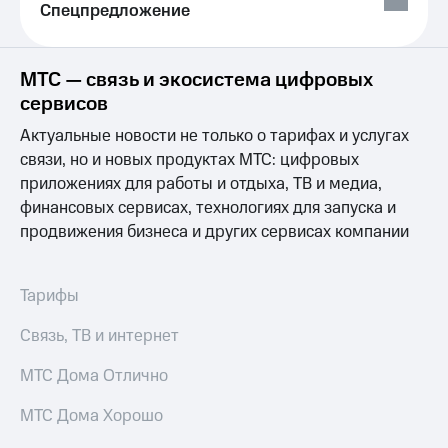
висы и подписки
Сертификаты
Спецпредложение
МТС
безопасности
Premium
Всё
МТС — связь и экосистема цифровых
Подписка
под
на гигабайты
сервисов
рукой
интернета,
в Мой МТС
Актуальные новости не только о тарифах и услугах
фильмы,
музыка
связи, но и новых продуктах МТС: цифровых
Посмотрите,
и многое
приложениях для работы и отдыха, ТВ и медиа,
что
другое
полезного
финансовых сервисах, технологиях для запуска и
Семейная
есть
группа
продвижения бизнеса и других сервисах компании
в нашем
приложении
Скидка
на тарифы,
Тарифы
КИОН
общие
подписки
Связь, ТВ и интернет
КИОН
и услуги,
Музыка
доступ
МТС Дома Отлично
к геолокации
КИОН
Кино,
МТС Дома Хорошо
Строки
музыка,
книги