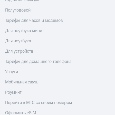
Год на максимуме
МТС
КИОН
Деньги
Строки
Полугодовой
МТС
Накопления
Live
Тарифы для часов и модемов
Откладывайте
Гудок
Для ноутбука мини
деньги
и получайте
Мой
Для ноутбука
доход 15%
МТС
Акции
Для устройств
Условия
Все
пополнения
приложения
Тарифы для домашнего телефона
Финансы
Скидка
Инвестиции
Услуги
30%
на связь
Получайте
Мобильная связь
доход
онлайн
Тарифы
Роуминг
Страхование
RED,
РИИЛ
Перейти в МТС со своим номером
Покупка
и МТС Супер
полисов
дешевле
онлайн
при оплате
Оформить eSIM