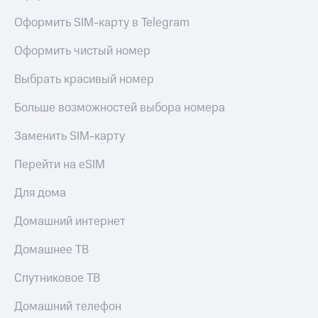
Скидка 30%
с карты
на связь
МТС Деньги
Оформить SIM-карту в Telegram
С картой
Обзоры
Оформить чистый номер
МТС
товаров
Деньги
Выбрать красивый номер
МТС
Скидки
Накопления
до 40%
Больше возможностей выбора номера
на смартфоны
Откладывайте
Заменить SIM-карту
деньги
при
и получайте
покупке
Перейти на eSIM
доход 15%
со связью
Платежи
МТС
Для дома
и
переводы
Домашний интернет
Пополнить
Домашнее ТВ
номер
МТС
Спутниковое ТВ
Настройки
автоплатежа
Домашний телефон