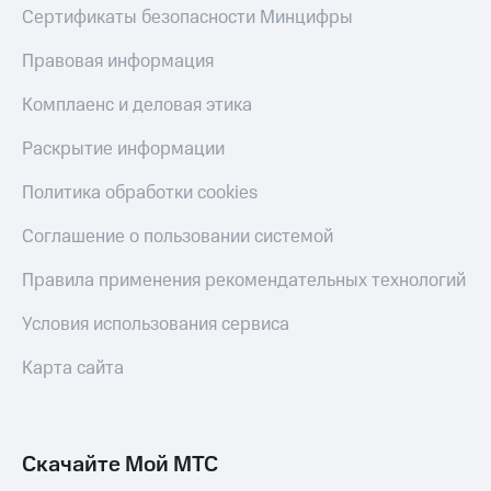
Смартфоны
Сертификаты безопасности Минцифры
Наушники
Правовая информация
и
колонки
Комплаенс и деловая этика
Умные
Раскрытие информации
часы
и
Политика обработки cookies
трекеры
Соглашение о пользовании системой
Умный
дом
Правила применения рекомендательных технологий
Планшеты
Условия использования сервиса
Акции
и
Карта сайта
скидки
Все
товары
Скачайте Мой МТС