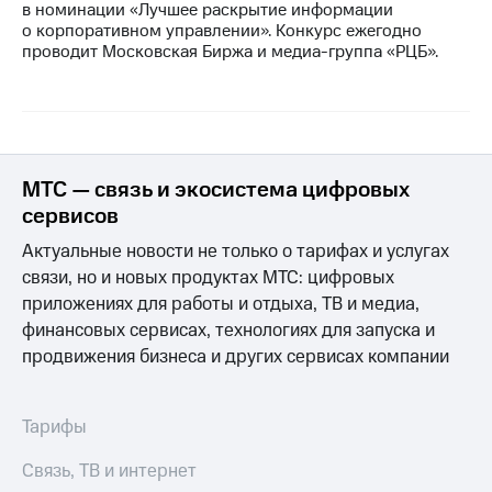
в номинации «Лучшее раскрытие информации
о корпоративном управлении». Конкурс ежегодно
МТС
проводит Московская Биржа и медиа-группа «РЦБ».
о технологиях
Достижения
Интервью
Финансовая
МТС — связь и экосистема цифровых
отчетность
сервисов
Контакты
Актуальные новости не только о тарифах и услугах
связи, но и новых продуктах МТС: цифровых
Новости
приложениях для работы и отдыха, ТВ и медиа,
в
регионе
финансовых сервисах, технологиях для запуска и
продвижения бизнеса и других сервисах компании
м и акционерам
Корпоративное
управление
Тарифы
Корпоративный
Связь, ТВ и интернет
секретарь