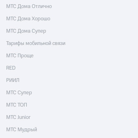
Раскрытие
МТС Дома Отлично
информации
Информация
МТС Дома Хорошо
акционерам
Документы
ПАО
МТС Дома Супер
"МТС"
Собрания
Тарифы мобильной связи
акционеров
Личный
МТС Проще
кабинет
акционера
RED
Акционерный
капитал
РИИЛ
Контроль
и
МТС Супер
аудит
Рынок
МТС ТОП
акций
МТС Junior
Описание
Программа
МТС Мудрый
приобретения
Порядок