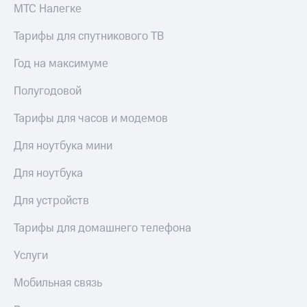
выкупа
МТС Налегке
акций
Дивиденды
Тарифы для спутникового ТВ
Рынок
облигаций
Год на максимуме
Описание
Полугодовой
Еврооблигации-2023
Уведомление
Тарифы для часов и модемов
о
погашении
Для ноутбука мини
именных
облигаций
Для ноутбука
Другое
Для устройств
Регистратор
Реквизиты
Тарифы для домашнего телефона
Контакты
йчивое развитие
Услуги
и деловая этика
На главную
Мобильная связь