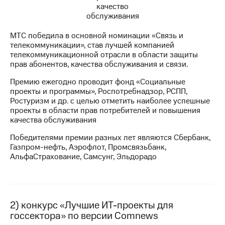
МТС
о технологиях
МТС победила в основной номинации «Связь и
телекоммуникации», став лучшей компанией
Достижения
телекоммуникационной отрасли в области защиты
прав абонентов, качества обслуживания и связи.
Интервью
Премию ежегодно проводит фонд «Социальные
Финансовая
проекты и программы», Роспотребнадзор, РСПП,
отчетность
Ростуризм и др. с целью отметить наиболее успешные
проекты в области прав потребителей и повышения
Контакты
качества обслуживания
Новости
Победителями премии разных лет являются Сбербанк,
в
Газпром-нефть, Аэрофлот, Промсвязьбанк,
регионе
АльфаСтрахование, Самсунг, Эльдорадо
м и акционерам
Корпоративное
управление
2) конкурс «Лучшие ИТ-проекты для
Корпоративный
госсектора» по версии Comnews
секретарь