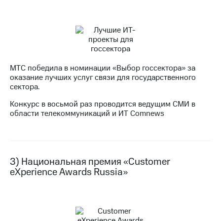
Раскрытие
информации
Информация
акционерам
Документы
ПАО
"МТС"
Собрания
МТС победила в номинации «Выбор госсектора» за
акционеров
оказание лучших услуг связи для государственного
Личный
сектора.
кабинет
Конкурс в восьмой раз проводится ведущим СМИ в
акционера
области телекоммуникаций и ИТ Comnews
Акционерный
капитал
Контроль
и
аудит
3) Национальная премия «Customer
Рынок
eXperience Awards Russia»
акций
Описание
Программа
приобретения
Порядок