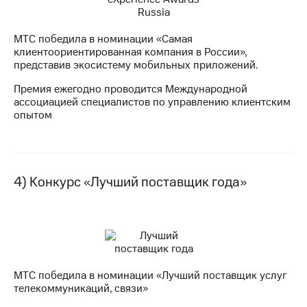
выкупа
акций
Дивиденды
МТС победила в номинации «Самая
Рынок
клиентоориентированная компания в России»,
облигаций
представив экосистему мобильных приложений.
Описание
Премия ежегодно проводится Международной
Еврооблигации-2023
ассоциацией специалистов по управлению клиентским
Уведомление
опытом
о
погашении
именных
облигаций
Другое
4) Конкурс «Лучший поставщик года»
Регистратор
Реквизиты
Контакты
йчивое развитие
и деловая этика
На главную
МТС победила в номинации «Лучший поставщик услуг
телекоммуникаций, связи»